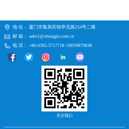
地 址： 厦门市集美区锦亭北路254号二楼
邮 箱： sales1@zhongjia.com.cn
电 话： +86-0592-5717718 /18059879838
关注我们